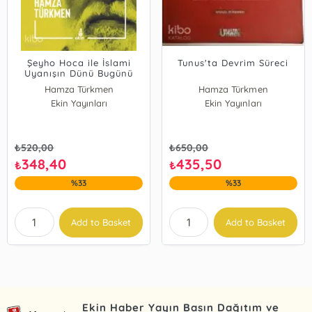
Şeyho Hoca ile İslami
Tunus'ta Devrim Süreci
Uyanışın Dünü Bugünü
Hamza Türkmen
Hamza Türkmen
Ekin Yayınları
Ekin Yayınları
₺
520,00
₺
650,00
348,40
435,50
₺
₺
%33
%33
Add to Basket
Add to Basket
Ekin Haber Yayın Basın Dağıtım ve