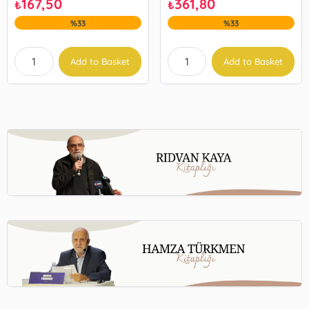
167,50
361,80
₺
₺
%33
%33
Add to Basket
Add to Basket