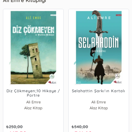
Ali Emre Kitaplığı
Diz Çökmeyen;10 Hikaye /
Selahattin Şarkı'ın Kartalı
Portre
Ali Emre
Ali Emre
Alaz Kitap
Alaz Kitap
₺
250,00
₺
540,00