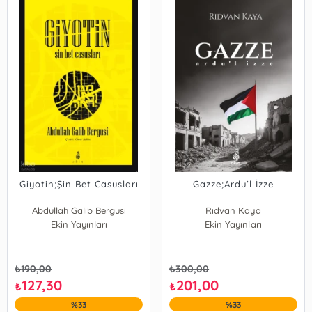
Giyotin;Şin Bet Casusları
Gazze;Ardu’l İzze
Abdullah Galib Bergusi
Rıdvan Kaya
Ekin Yayınları
Ekin Yayınları
₺
190,00
₺
300,00
127,30
201,00
₺
₺
%33
%33