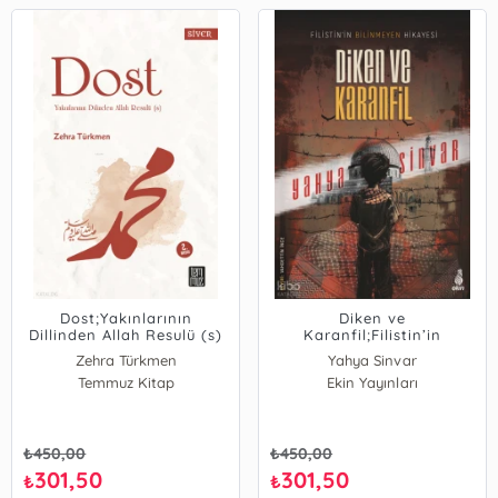
Dost;Yakınlarının
Diken ve
Dillinden Allah Resulü (s)
Karanfil;Filistin’in
Bilinmeyen Hikâyesi
Zehra Türkmen
Yahya Sinvar
Temmuz Kitap
Ekin Yayınları
₺
450,00
₺
450,00
301,50
301,50
₺
₺