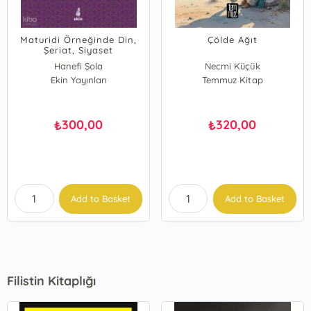
Maturidi Örneğinde Din,
Çölde Ağıt
Şeriat, Siyaset
Hanefi Şola
Necmi Küçük
Ekin Yayınları
Temmuz Kitap
300,00
320,00
₺
₺
Add to Basket
Add to Basket
Filistin Kitaplığı