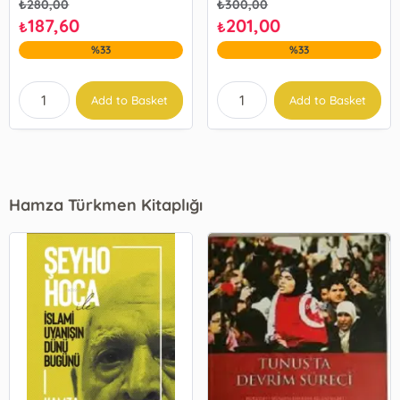
₺
280,00
₺
300,00
187,60
201,00
₺
₺
%33
%33
Add to Basket
Add to Basket
Hamza Türkmen Kitaplığı