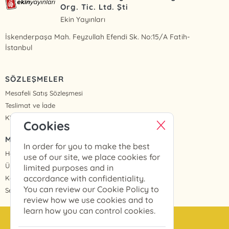
Org. Tic. Ltd. Şti
Ekin Yayınları
İskenderpaşa Mah. Feyzullah Efendi Sk. No:15/A Fatih-
İstanbul
SÖZLEŞMELER
Mesafeli Satış Sözleşmesi
Teslimat ve İade
KVKK Politikası ve Aydınlatma Metinleri
Cookies
MENÜ
In order for you to make the best
Homepage
use of our site, we place cookies for
Üye Girişi
limited purposes and in
accordance with confidentiality.
Kayıt Ol
You can review our Cookie Policy to
Sepetim
review how we use cookies and to
learn how you can control cookies.
info@ekinyayinlari.com.tr