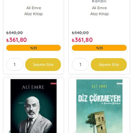
Kandili
Ali Emre
Ali Emre
Alaz Kitap
Alaz Kitap
₺
540,00
₺
540,00
361,80
361,80
₺
₺
%33
%33
Sepete Ekle
Sepete Ekle