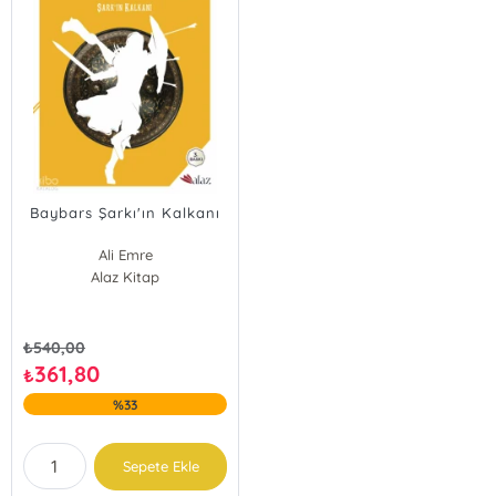
Baybars Şarkı'ın Kalkanı
Ali Emre
Alaz Kitap
₺
540,00
361,80
₺
%33
Sepete Ekle