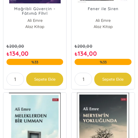
Mağribli Güvercin -
Fener ile Siren
Fâtımâ Fîhrî
Ali Emre
Ali Emre
Alaz Kitap
Alaz Kitap
₺
200,00
₺
200,00
134,00
134,00
₺
₺
%33
%33
Sepete Ekle
Sepete Ekle