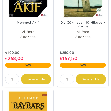
Mehmed Akif
Diz Çökmeyen;10 Hikaye /
Portre
Ali Emre
Ali Emre
Alaz Kitap
Alaz Kitap
₺
400,00
₺
250,00
268,00
167,50
₺
₺
%33
%33
Sepete Ekle
Sepete Ekle