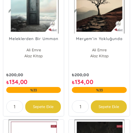
Meleklerden Bir Umman
Meryem’in Yokluğunda
Ali Emre
Ali Emre
Alaz Kitap
Alaz Kitap
₺
200,00
₺
200,00
134,00
134,00
₺
₺
%33
%33
Sepete Ekle
Sepete Ekle