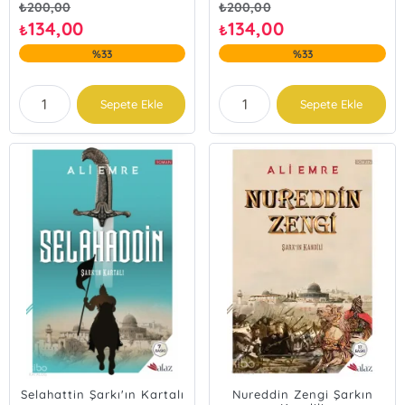
₺
200,00
₺
200,00
134,00
134,00
₺
₺
%33
%33
Sepete Ekle
Sepete Ekle
Selahattin Şarkı'ın Kartalı
Nureddin Zengi Şarkın