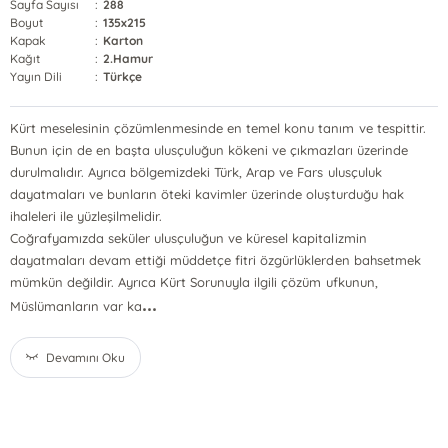
Sayfa Sayısı
:
288
Boyut
:
135x215
Kapak
:
Karton
Kağıt
:
2.Hamur
Yayın Dili
:
Türkçe
Kürt meselesinin çözümlenmesinde en temel konu tanım ve tespittir.
Bunun için de en başta ulusçuluğun kökeni ve çıkmazları üzerinde
durulmalıdır. Ayrıca bölgemizdeki Türk, Arap ve Fars ulusçuluk
dayatmaları ve bunların öteki kavimler üzerinde oluşturduğu hak
ihaleleri ile yüzleşilmelidir.
Coğrafyamızda seküler ulusçuluğun ve küresel kapitalizmin
dayatmaları devam ettiği müddetçe fitri özgürlüklerden bahsetmek
mümkün değildir. Ayrıca Kürt Sorunuyla ilgili çözüm ufkunun,
...
Müslümanların var ka
Devamını Oku