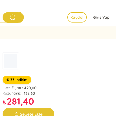
Kaydol
Giriş Yap
% 33 İndirim
420,00
Liste Fiyatı :
138,60
Kazancınız :
281,40
₺
Sepete Ekle