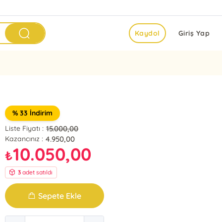
Kaydol
Giriş Yap
% 33 İndirim
15.000,00
Liste Fiyatı :
4.950,00
Kazancınız :
10.050,00
₺
3
adet satıldı
Sepete Ekle