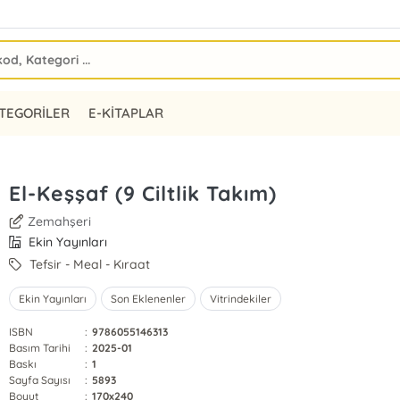
TEGORİLER
E-KİTAPLAR
El-Keşşaf (9 Ciltlik Takım)
Zemahşeri
Ekin Yayınları
Tefsir - Meal - Kıraat
Ekin Yayınları
Son Eklenenler
Vitrindekiler
ISBN
:
9786055146313
Basım Tarihi
:
2025-01
Baskı
:
1
Sayfa Sayısı
:
5893
Boyut
:
170x240