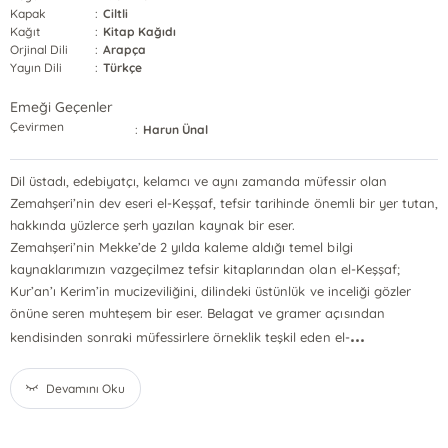
Kapak
:
Ciltli
Kağıt
:
Kitap Kağıdı
Orjinal Dili
:
Arapça
Yayın Dili
:
Türkçe
Emeği Geçenler
Çevirmen
:
Harun Ünal
Dil üstadı, edebiyatçı, kelamcı ve aynı zamanda müfessir olan
Zemahşeri’nin dev eseri el-Keşşaf, tefsir tarihinde önemli bir yer tutan,
hakkında yüzlerce şerh yazılan kaynak bir eser.
Zemahşeri’nin Mekke’de 2 yılda kaleme aldığı temel bilgi
kaynaklarımızın vazgeçilmez tefsir kitaplarından olan el-Keşşaf;
Kur’an’ı Kerim’in mucizeviliğini, dilindeki üstünlük ve inceliği gözler
önüne seren muhteşem bir eser. Belagat ve gramer açısından
...
kendisinden sonraki müfessirlere örneklik teşkil eden el-
Devamını Oku