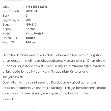
ISBN
:
9786259882918
Basım Tarihi
:
2024-04
Baskı
:
2
Sayfa Sayısı
:
208
Boyut
:
135x210
Kapak
:
Karton
Kağıt
:
Kitap Kağıdı
Orjinal Dili
:
Türkçe
Yayın Dili
:
Türkçe
Elinizdeki kitapta müminlerin dostu olan Allah Resulü’nün hayatını,
onun dostlarının dilinden okuyacaksınız. Aişe annemiz, “Onun ahlakı
Kur’an’dı” diye ifade etmişti. Dostluk algısının zamanı aşkın evrensel
ahlaki değerleri de Kitab-ı Kerim’in aydınlattığı kurallarla
sosyalleşmişti.
Dost, Allah için birbirini sevendi. Dostluğun en güzel yansıması
Resul’ün insanlarla ve ashabı ile kurduğu ilişkiyle berraklaşmış, model
olarak dostluk meclisleri için en güzel örneklik oluşmuştu.
...
Resulull