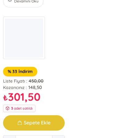
Devamını Oku
% 33 İndirim
450,00
Liste Fiyatı :
148,50
Kazancınız :
301,50
₺
3
adet satıldı
Sepete Ekle