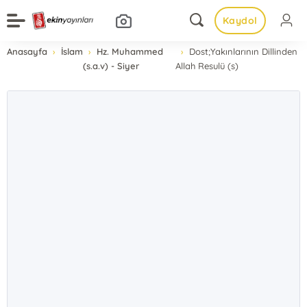
Kaydol
Anasayfa
İslam
Hz. Muhammed
Dost;Yakınlarının Dillinden
(s.a.v) - Siyer
Allah Resulü (s)