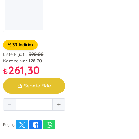
% 33 İndirim
390,00
Liste Fiyatı :
128,70
Kazancınız :
261,30
₺
Sepete Ekle
Paylaş