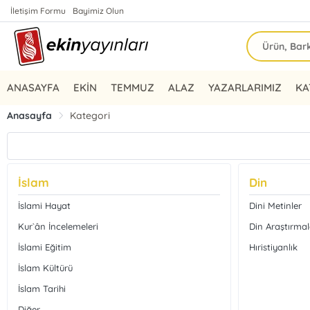
İletişim Formu
Bayimiz Olun
ANASAYFA
EKİN
TEMMUZ
ALAZ
YAZARLARIMIZ
KA
Anasayfa
Kategori
İslam
Din
İslami Hayat
Dini Metinler
Kur`ân İncelemeleri
Din Araştırmal
İslami Eğitim
Hıristiyanlık
İslam Kültürü
İslam Tarihi
Diğer