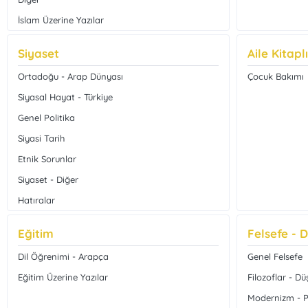
İslam Üzerine Yazılar
Çağdaş İslam Düşüncesi
Siyaset
Aile Kitaplı
İslami Hareketler
Ortadoğu - Arap Dünyası
Çocuk Bakımı
Tasavvuf ve Tarikatlar
Siyasal Hayat - Türkiye
Dua Kitapları
Genel Politika
Tefsir - Meal
Siyasi Tarih
İslam Düşünce Tarihi
Etnik Sorunlar
Bilim - Sanat
Siyaset - Diğer
Fıkıh - İlmihal
Hatıralar
Hz. Muhammed (s.a.v) - Siyer
Siyaset Araştırmaları
İslam Hukuku
Eğitim
Felsefe - 
Güncel Siyaset
Tefsir - Meal - Kıraat
Dil Öğrenimi - Arapça
Genel Felsefe
Siyasi Hareketler
Eğitim Üzerine Yazılar
Filozoflar - Dü
Siyasal Hayat - Dünya
Modernizm - 
Siyasi Kurumlar - Örgütler