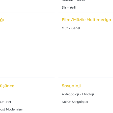
Şiir - Yerli
Şiir - Çeviri
ğı
Film/Müzik-Multimedya
Eleştiri
Müzik Genel
Şiir Üzerine
Deneme
Edebiyat - Diğer
Şiir - Divan Şiiri
İnceleme
Edebiyat Çalışmaları
Düşünce
Sosyoloji
Antropoloji - Etnoloji
şünürler
Kültür Sosyolojisi
Post Modernizm