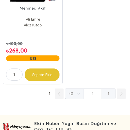
Mehmed Akif
Ali Emre
Alaz Kitap
₺
400,00
268,00
₺
%33
Sepete Ekle
1
1
Ekin Haber Yayın Basın Dağıtım ve
Org. Tic. Ltd. Şti