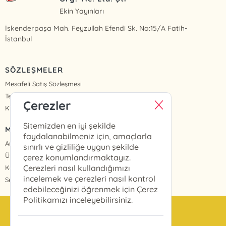
Ekin Yayınları
İskenderpaşa Mah. Feyzullah Efendi Sk. No:15/A Fatih-
İstanbul
SÖZLEŞMELER
Mesafeli Satış Sözleşmesi
Teslimat ve İade
Çerezler
KVKK Politikası ve Aydınlatma Metinleri
Sitemizden en iyi şekilde
MENÜ
faydalanabilmeniz için, amaçlarla
Anasayfa
sınırlı ve gizliliğe uygun şekilde
Üye Girişi
çerez konumlandırmaktayız.
Çerezleri nasıl kullandığımızı
Kayıt Ol
incelemek ve çerezleri nasıl kontrol
Sepetim
edebileceğinizi öğrenmek için Çerez
Politikamızı inceleyebilirsiniz.
info@ekinyayinlari.com.tr