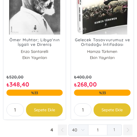
Ömer Muhtar; Libya'nın
Gelecek Tasavvurumuz ve
İşgali ve Direniş
Ortadoğu İntifadası
Enzo Santarelli
Hamza Türkmen
Giorgio Rochat
Ekin Yayınları
Ekin Yayınları
Roman Rainero
Luigi Goglia
Enzo Santarelli;Giorgio Rochat;Roman Rainero;Luigi Goglia
₺
520,00
₺
400,00
348,40
268,00
₺
₺
%33
%33
Sepete Ekle
Sepete Ekle
4
1