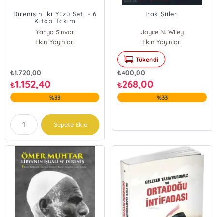
Direnişin İki Yüzü Seti - 6
Irak Şiileri
Kitap Takım
Yahya Sinvar
Joyce N. Wiley
Ekin Yayınları
Ekin Yayınları
Tükendi
₺
1.720,00
₺
400,00
1.152,40
268,00
₺
₺
%33
%33
Sepete Ekle