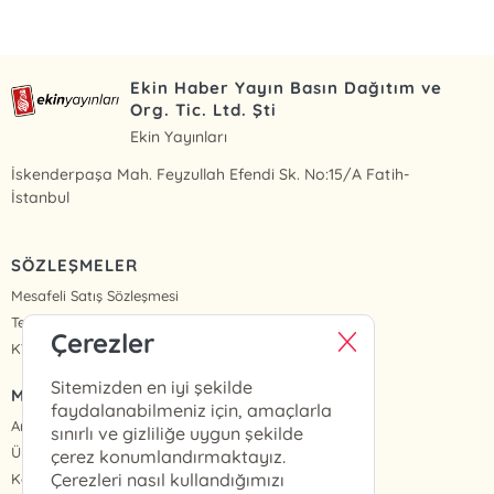
Ekin Haber Yayın Basın Dağıtım ve
Org. Tic. Ltd. Şti
Ekin Yayınları
İskenderpaşa Mah. Feyzullah Efendi Sk. No:15/A Fatih-
İstanbul
SÖZLEŞMELER
Mesafeli Satış Sözleşmesi
Teslimat ve İade
Çerezler
KVKK Politikası ve Aydınlatma Metinleri
Sitemizden en iyi şekilde
MENÜ
faydalanabilmeniz için, amaçlarla
Anasayfa
sınırlı ve gizliliğe uygun şekilde
Üye Girişi
çerez konumlandırmaktayız.
Çerezleri nasıl kullandığımızı
Kayıt Ol