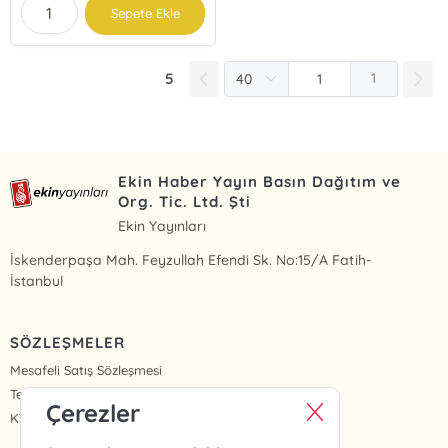
Sepete Ekle
5
1
Ekin Haber Yayın Basın Dağıtım ve
Org. Tic. Ltd. Şti
Ekin Yayınları
İskenderpaşa Mah. Feyzullah Efendi Sk. No:15/A Fatih-
İstanbul
SÖZLEŞMELER
Mesafeli Satış Sözleşmesi
Teslimat ve İade
Çerezler
KVKK Politikası ve Aydınlatma Metinleri