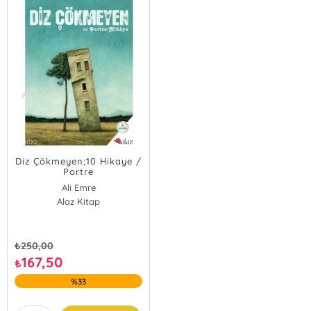
Diz Çökmeyen;10 Hikaye /
Portre
Ali Emre
Alaz Kitap
₺
250,00
167,50
₺
%33