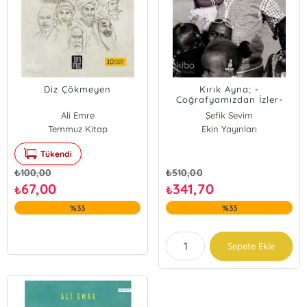
Diz Çökmeyen
Kırık Ayna; -
Coğrafyamızdan İzler-
Ali Emre
Şefik Sevim
Temmuz Kitap
Ekin Yayınları
Tükendi
₺
100,00
₺
510,00
67,00
341,70
₺
₺
%33
%33
Sepete Ekle