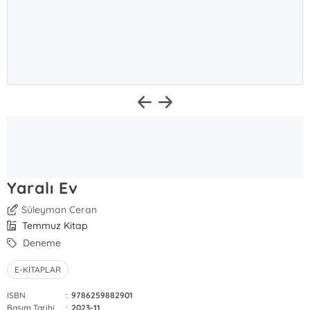
Yaralı Ev
Süleyman Ceran
Temmuz Kitap
Deneme
E-KİTAPLAR
ISBN
:
9786259882901
Basım Tarihi
:
2023-11