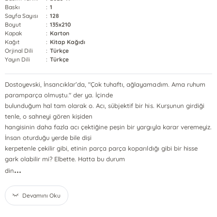
Baskı
:
1
Sayfa Sayısı
:
128
Boyut
:
135x210
Kapak
:
Karton
Kağıt
:
Kitap Kağıdı
Orjinal Dili
:
Türkçe
Yayın Dili
:
Türkçe
Dostoyevski, İnsancıklar’da, "Çok tuhaftı, ağlayamadım. Ama ruhum
paramparça olmuştu." der ya. İçinde
bulunduğum hal tam olarak o. Acı, sübjektif bir his. Kurşunun girdiği
tenle, o sahneyi gören kişiden
hangisinin daha fazla acı çektiğine peşin bir yargıyla karar veremeyiz.
İnsan oturduğu yerde bile dişi
kerpetenle çekilir gibi, etinin parça parça koparıldığı gibi bir hisse
gark olabilir mi? Elbette. Hatta bu durum
...
din
Devamını Oku