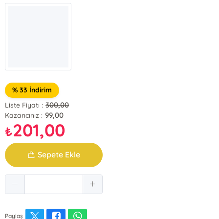
% 33 İndirim
300,00
Liste Fiyatı :
99,00
Kazancınız :
201,00
₺
Sepete Ekle
Paylaş