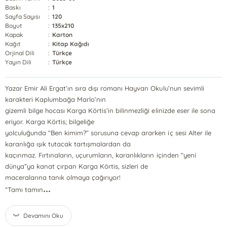
Baskı
:
1
Sayfa Sayısı
:
120
Boyut
:
135x210
Kapak
:
Karton
Kağıt
:
Kitap Kağıdı
Orjinal Dili
:
Türkçe
Yayın Dili
:
Türkçe
Yazar Emir Ali Ergat’ın sıra dışı romanı Hayvan Okulu’nun sevimli
karakteri Kaplumbağa Marlo’nın
gizemli bilge hocası Karga Körtis’in bilinmezliği elinizde eser ile sona
eriyor. Karga Körtis; bilgeliğe
yolculuğunda “Ben kimim?” sorusuna cevap ararken iç sesi Alter ile
karanlığa ışık tutacak tartışmalardan da
kaçınmaz. Fırtınaların, uçurumların, karanlıkların içinden “yeni
dünya”ya kanat çırpan Karga Körtis, sizleri de
maceralarına tanık olmaya çağırıyor!
...
“Tamı tamın
Devamını Oku