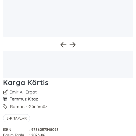
Karga Körtis
Emir Ali Ergat
Temmuz Kitap
Roman - Günümüz
E-KİTAPLAR
ISBN
:
9786057348098
Basım Tarihi
:
2023-06