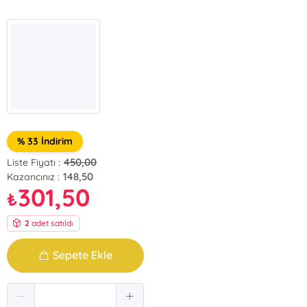
% 33 İndirim
450,00
Liste Fiyatı :
148,50
Kazancınız :
301,50
₺
2
adet satıldı
Sepete Ekle