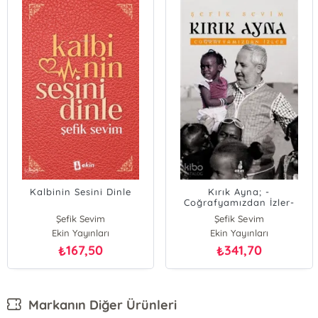
Kalbinin Sesini Dinle
Kırık Ayna; -
Coğrafyamızdan İzler-
Şefik Sevim
Şefik Sevim
Ekin Yayınları
Ekin Yayınları
167,50
341,70
₺
₺
Markanın Diğer Ürünleri