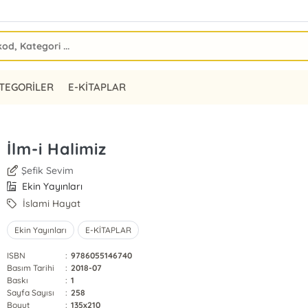
TEGORİLER
E-KİTAPLAR
İlm-i Halimiz
Şefik Sevim
Ekin Yayınları
İslami Hayat
Ekin Yayınları
E-KİTAPLAR
ISBN
:
9786055146740
Basım Tarihi
:
2018-07
Baskı
:
1
Sayfa Sayısı
:
258
Boyut
:
135x210