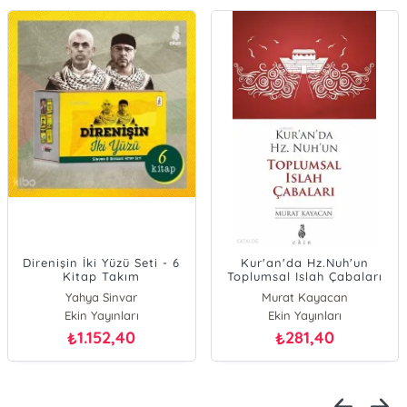
Direnişin İki Yüzü Seti - 6
Kur'an'da Hz.Nuh'un
Kitap Takım
Toplumsal Islah Çabaları
Yahya Sinvar
Murat Kayacan
Ekin Yayınları
Ekin Yayınları
1.152,40
281,40
₺
₺