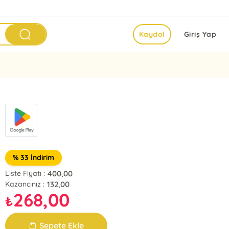
Kaydol
Giriş Yap
% 33 İndirim
400,00
Liste Fiyatı :
132,00
Kazancınız :
268,00
₺
Sepete Ekle