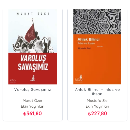
Varoluş Savaşımız
Ahlak Bilinci - İhlas ve
İhsan
Murat Özer
Mustafa Siel
Ekin Yayınları
Ekin Yayınları
361,80
227,80
₺
₺