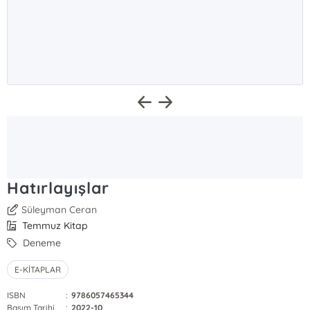
Hatırlayışlar
Süleyman Ceran
Temmuz Kitap
Deneme
E-KİTAPLAR
ISBN
:
9786057465344
Basım Tarihi
:
2022-10