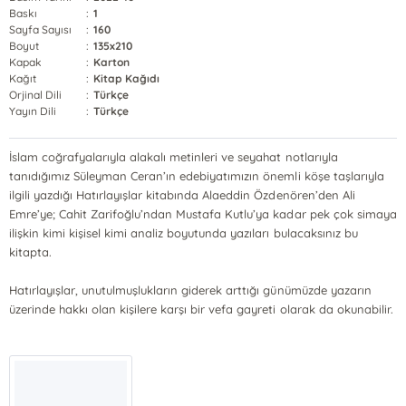
Baskı
:
1
Sayfa Sayısı
:
160
Boyut
:
135x210
Kapak
:
Karton
Kağıt
:
Kitap Kağıdı
Orjinal Dili
:
Türkçe
Yayın Dili
:
Türkçe
İslam coğrafyalarıyla alakalı metinleri ve seyahat notlarıyla
tanıdığımız Süleyman Ceran’ın edebiyatımızın önemli köşe taşlarıyla
ilgili yazdığı Hatırlayışlar kitabında Alaeddin Özdenören’den Ali
Emre’ye; Cahit Zarifoğlu’ndan Mustafa Kutlu’ya kadar pek çok simaya
ilişkin kimi kişisel kimi analiz boyutunda yazıları bulacaksınız bu
kitapta.
Hatırlayışlar, unutulmuşlukların giderek arttığı günümüzde yazarın
üzerinde hakkı olan kişilere karşı bir vefa gayreti olarak da okunabilir.