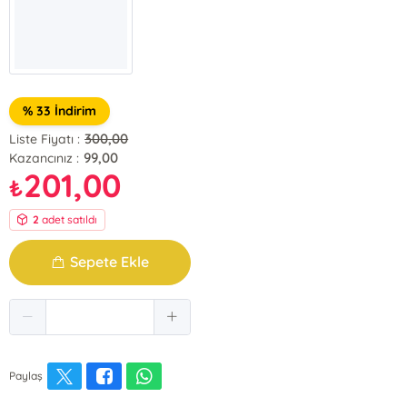
% 33 İndirim
300,00
Liste Fiyatı :
99,00
Kazancınız :
201,00
₺
2
adet satıldı
Sepete Ekle
Paylaş