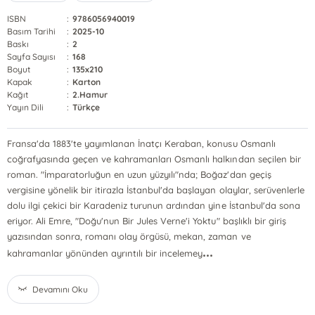
ISBN
:
9786056940019
Basım Tarihi
:
2025-10
Baskı
:
2
Sayfa Sayısı
:
168
Boyut
:
135x210
Kapak
:
Karton
Kağıt
:
2.Hamur
Yayın Dili
:
Türkçe
Fransa'da 1883'te yayımlanan İnatçı Keraban, konusu Osmanlı
coğrafyasında geçen ve kahramanları Osmanlı halkından seçilen bir
roman. "İmparatorluğun en uzun yüzyılı"nda; Boğaz'dan geçiş
vergisine yönelik bir itirazla İstanbul'da başlayan olaylar, serüvenlerle
dolu ilgi çekici bir Karadeniz turunun ardından yine İstanbul'da sona
eriyor. Ali Emre, "Doğu'nun Bir Jules Verne'i Yoktu" başlıklı bir giriş
yazısından sonra, romanı olay örgüsü, mekan, zaman ve
...
kahramanlar yönünden ayrıntılı bir incelemey
Devamını Oku