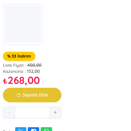
% 33 İndirim
400,00
Liste Fiyatı :
132,00
Kazancınız :
268,00
₺
Sepete Ekle