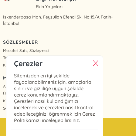
Ekin Yayınları
İskenderpaşa Mah. Feyzullah Efendi Sk. No:15/A Fatih-
İstanbul
SÖZLEŞMELER
Mesafeli Satış Sözleşmesi
Teslimat ve İade
Çerezler
KVKK Politikası ve Aydınlatma Metinleri
Sitemizden en iyi şekilde
MENÜ
faydalanabilmeniz için, amaçlarla
Anasayfa
sınırlı ve gizliliğe uygun şekilde
Üye Girişi
çerez konumlandırmaktayız.
Çerezleri nasıl kullandığımızı
Kayıt Ol
incelemek ve çerezleri nasıl kontrol
Sepetim
edebileceğinizi öğrenmek için Çerez
Politikamızı inceleyebilirsiniz.
info@ekinyayinlari.com.tr