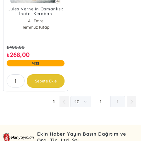
Jules Verne'in Osmanlısı:
İnatçı Keraban
Ali Emre
Temmuz Kitap
₺
400,00
268,00
₺
%33
Sepete Ekle
1
1
Ekin Haber Yayın Basın Dağıtım ve
Org. Tic. Ltd. Şti