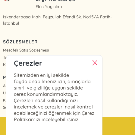
Ekin Yayınları
İskenderpaşa Mah. Feyzullah Efendi Sk. No:15/A Fatih-
İstanbul
SÖZLEŞMELER
Mesafeli Satış Sözleşmesi
Teslimat ve İade
Çerezler
KVKK Politikası ve Aydınlatma Metinleri
Sitemizden en iyi şekilde
MENÜ
faydalanabilmeniz için, amaçlarla
Anasayfa
sınırlı ve gizliliğe uygun şekilde
Üye Girişi
çerez konumlandırmaktayız.
Çerezleri nasıl kullandığımızı
Kayıt Ol
incelemek ve çerezleri nasıl kontrol
Sepetim
edebileceğinizi öğrenmek için Çerez
Politikamızı inceleyebilirsiniz.
info@ekinyayinlari.com.tr