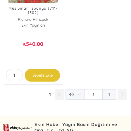
Müslüman İspanya (711-
1502)
Richard Hithcock
Ekin Yayınları
540,00
₺
Sepete Ekle
1
1
Ekin Haber Yayın Basın Dağıtım ve
Org. Tic. Ltd. Şti