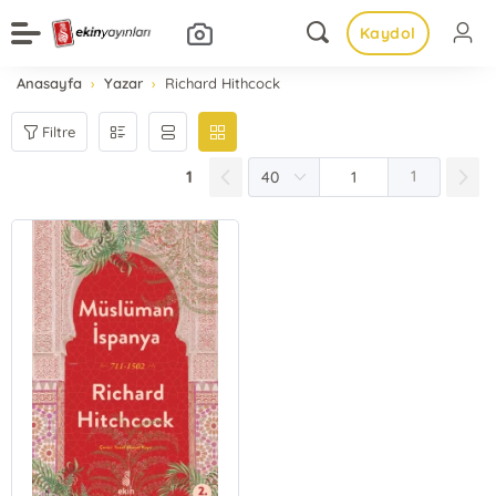
Kaydol
Anasayfa
Yazar
Richard Hithcock
Filtre
1
1