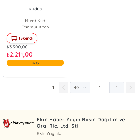
Kudüs
Murat Kurt
Temmuz Kitap
Tükendi
₺
3.300,00
2.211,00
₺
%33
1
1
Ekin Haber Yayın Basın Dağıtım ve
Org. Tic. Ltd. Şti
Ekin Yayınları