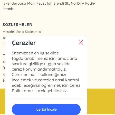
İskenderpaşa Mah. Feyzullah Efendi Sk. No:15/A Fatih-
İstanbul
SÖZLEŞMELER
Mesafeli Satış Sözleşmesi
Teslimat ve İade
Çerezler
KVKK Politikası ve Aydınlatma Metinleri
Sitemizden en iyi şekilde
MENÜ
faydalanabilmeniz için, amaçlarla
Anasayfa
sınırlı ve gizliliğe uygun şekilde
Üye Girişi
çerez konumlandırmaktayız.
Çerezleri nasıl kullandığımızı
Kayıt Ol
incelemek ve çerezleri nasıl kontrol
Sepetim
edebileceğinizi öğrenmek için Çerez
Politikamızı inceleyebilirsiniz.
info@ekinyayinlari.com.tr
0212 524 10 28
İçeriği İncele