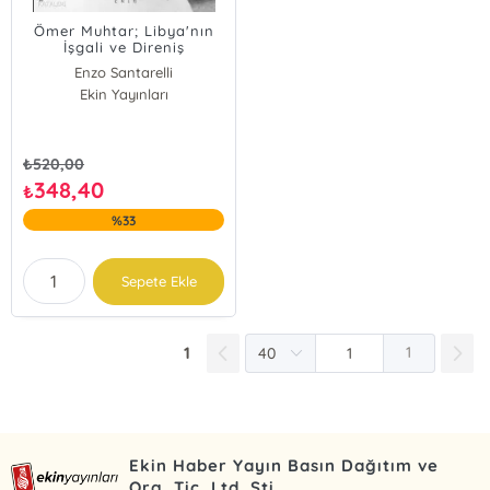
Ömer Muhtar; Libya'nın
İşgali ve Direniş
Enzo Santarelli
Giorgio Rochat
Ekin Yayınları
Roman Rainero
Luigi Goglia
Enzo Santarelli;Giorgio Rochat;Roman Rainero;Luigi Goglia
₺
520,00
348,40
₺
%33
Sepete Ekle
1
1
Ekin Haber Yayın Basın Dağıtım ve
Org. Tic. Ltd. Şti