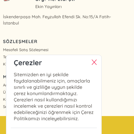
Ekin Yayınları
İskenderpaşa Mah. Feyzullah Efendi Sk. No:15/A Fatih-
İstanbul
SÖZLEŞMELER
Mesafeli Satış Sözleşmesi
Teslimat ve İade
Çerezler
KVKK Politikası ve Aydınlatma Metinleri
Sitemizden en iyi şekilde
MENÜ
faydalanabilmeniz için, amaçlarla
Anasayfa
sınırlı ve gizliliğe uygun şekilde
Üye Girişi
çerez konumlandırmaktayız.
Çerezleri nasıl kullandığımızı
Kayıt Ol
incelemek ve çerezleri nasıl kontrol
Sepetim
edebileceğinizi öğrenmek için Çerez
Politikamızı inceleyebilirsiniz.
info@ekinyayinlari.com.tr