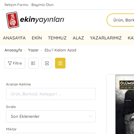
İletişim Formu
Bayimiz Olun
ANASAYFA
EKİN
TEMMUZ
ALAZ
YAZARLARIMIZ
KA
Anasayfa
Yazar
Ebu´l Kelam Azad
Filtre
Aranan Kelime
Sırala
Miktar