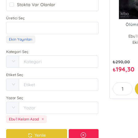
Stokta Var Olanlar
Üretici Seç
Ölüm
Ebu´
Ekin Yayınları
Eki
Kategori Seç
₺
290,00
194,30
₺
Etiket Seç
Yazar Seç
Ebu´l Kelam Azad
Yenile