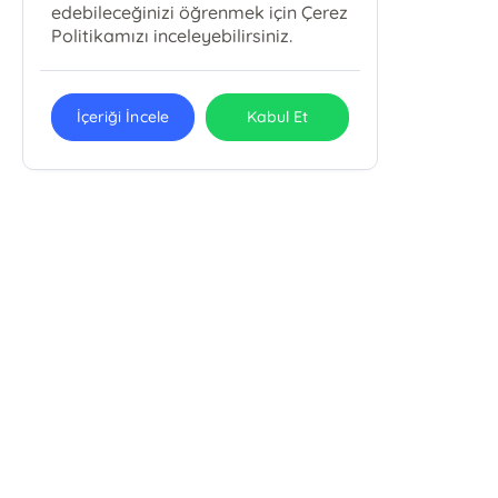
edebileceğinizi öğrenmek için Çerez
Politikamızı inceleyebilirsiniz.
İçeriği İncele
Kabul Et
Ekin Haber Yayın Basın Dağıtım ve
Org. Tic. Ltd. Şti
Ekin Yayınları
İskenderpaşa Mah. Feyzullah Efendi Sk. No:15/A Fatih-İstanbul