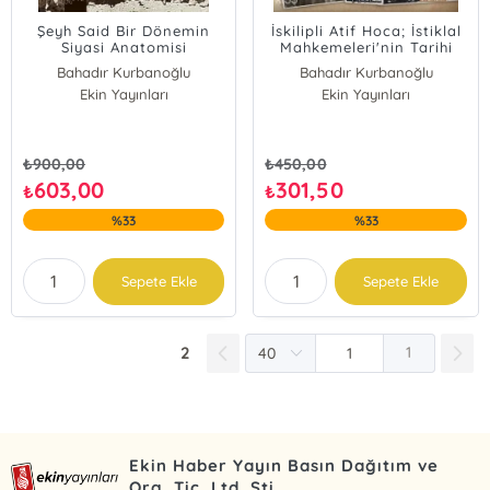
Şeyh Said Bir Dönemin
İskilipli Atif Hoca; İstiklal
Siyasi Anatomisi
Mahkemeleri'nin Tarihi
Misyonu ve Şapka İnkılabı
Bahadır Kurbanoğlu
Bahadır Kurbanoğlu
Ekin Yayınları
Bülent Gökgöz
Ekin Yayınları
Bülent Gökgöz ;Bahadır Kurbanoğlu
₺
900,00
₺
450,00
603,00
301,50
₺
₺
%33
%33
Sepete Ekle
Sepete Ekle
2
1
Ekin Haber Yayın Basın Dağıtım ve
Org. Tic. Ltd. Şti