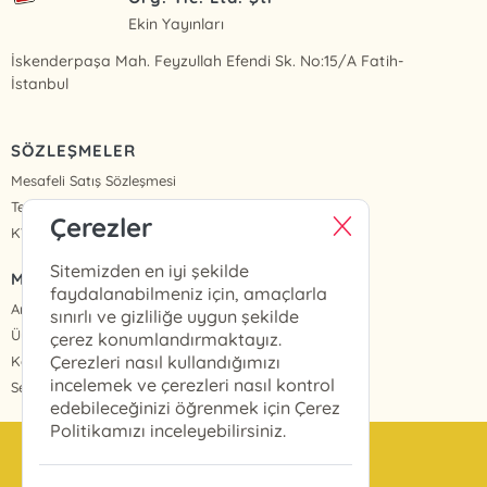
Ekin Yayınları
İskenderpaşa Mah. Feyzullah Efendi Sk. No:15/A Fatih-
İstanbul
SÖZLEŞMELER
Mesafeli Satış Sözleşmesi
Teslimat ve İade
Çerezler
KVKK Politikası ve Aydınlatma Metinleri
Sitemizden en iyi şekilde
MENÜ
faydalanabilmeniz için, amaçlarla
Anasayfa
sınırlı ve gizliliğe uygun şekilde
Üye Girişi
çerez konumlandırmaktayız.
Çerezleri nasıl kullandığımızı
Kayıt Ol
incelemek ve çerezleri nasıl kontrol
Sepetim
edebileceğinizi öğrenmek için Çerez
Politikamızı inceleyebilirsiniz.
info@ekinyayinlari.com.tr