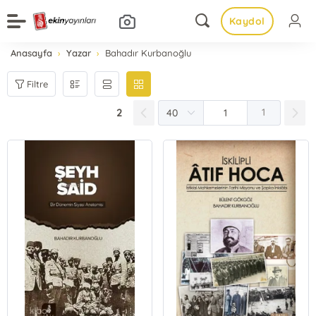
Kaydol
Anasayfa
Yazar
Bahadır Kurbanoğlu
Filtre
2
1