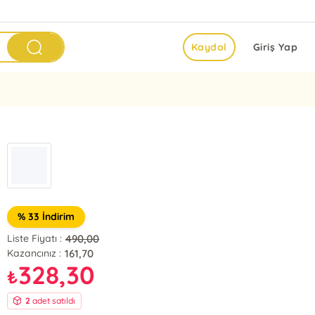
Kaydol
Giriş Yap
% 33 İndirim
490,00
Liste Fiyatı :
161,70
Kazancınız :
328,30
₺
2
adet satıldı