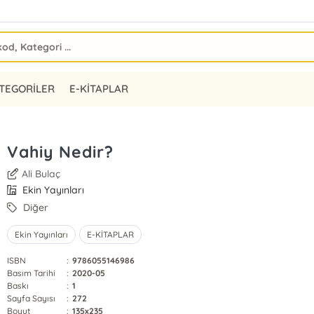
TEGORİLER
E-KİTAPLAR
Vahiy Nedir?
Ali Bulaç
Ekin Yayınları
Diğer
Ekin Yayınları
E-KİTAPLAR
ISBN
:
9786055146986
Basım Tarihi
:
2020-05
Baskı
:
1
Sayfa Sayısı
:
272
Boyut
:
135x235