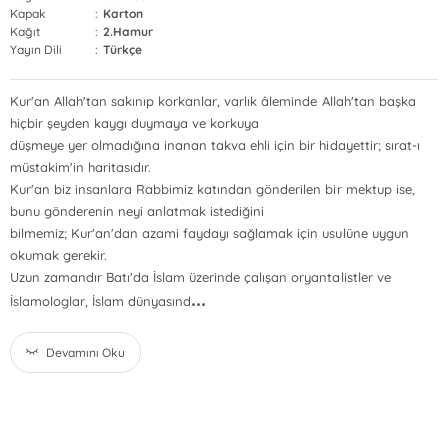
Kapak
:
Karton
Kağıt
:
2.Hamur
Yayın Dili
:
Türkçe
Kur'an Allah'tan sakınıp korkanlar, varlık âleminde Allah'tan başka
hiçbir şeyden kaygı duymaya ve korkuya
düşmeye yer olmadığına inanan takva ehli için bir hidayettir; sırat-ı
müstakim'in haritasıdır.
Kur'an biz insanlara Rabbimiz katından gönderilen bir mektup ise,
bunu gönderenin neyi anlatmak istediğini
bilmemiz; Kur'an'dan azami faydayı sağlamak için usulüne uygun
okumak gerekir.
Uzun zamandır Batı'da İslam üzerinde çalışan oryantalistler ve
...
İslamologlar, İslam dünyasınd
Devamını Oku