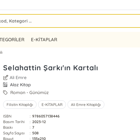
TEGORİLER
E-KİTAPLAR
lı
Selahattin Şarkı'ın Kartalı
Ali Emre
Alaz Kitap
Roman - Günümüz
Filistin Kitaplığı
E-KİTAPLAR
Ali Emre Kitaplığı
ISBN
:
9786057138446
Basım Tarihi
:
2023-12
Baskı
:
7
Sayfa Sayısı
:
508
Boyut
:
135x210