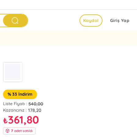
Kaydol
Giriş Yap
% 33 İndirim
540,00
Liste Fiyatı :
178,20
Kazancınız :
361,80
₺
7
adet satıldı