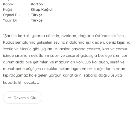
Kapak
:
Karton
Kağıt
:
Kitap Kağıdı
Orjinal Dili
:
Türkçe
Yayın Dili
:
Türkçe
“Şark’ın kartalı; yıllarca çöllerin, ovaların, dağların üstünde süzülen,
Kudüs semalarına yükselen sevinç nidalarına eşlik eden, deniz kıyısına
Yecüc ve Mecüc gibi yığılan istilacıları şaşkına çeviren, kan ve çamur
içinde çırpınan evlatlarını sabır ve cesaret gıdasıyla besleyen, en zor
durumlarda bile yetimleri ve mazlumları koruyup kollayan, şeref ve
muhabbetle büyüyen çocukları selamlayan ve artık ağrıdan sızıdan
kıpırdayamaz hâle gelen yorgun kanatlarını sabaha doğru usulca
...
kapattı. Bir çocuk
Devamını Oku