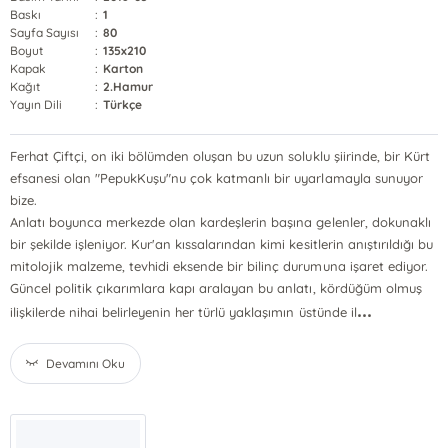
Baskı
:
1
Sayfa Sayısı
:
80
Boyut
:
135x210
Kapak
:
Karton
Kağıt
:
2.Hamur
Yayın Dili
:
Türkçe
Ferhat Çiftçi, on iki bölümden oluşan bu uzun soluklu şiirinde, bir Kürt
efsanesi olan "PepukKuşu"nu çok katmanlı bir uyarlamayla sunuyor
bize.
Anlatı boyunca merkezde olan kardeşlerin başına gelenler, dokunaklı
bir şekilde işleniyor. Kur'an kıssalarından kimi kesitlerin anıştırıldığı bu
mitolojik malzeme, tevhidi eksende bir bilinç durumuna işaret ediyor.
Güncel politik çıkarımlara kapı aralayan bu anlatı, kördüğüm olmuş
...
ilişkilerde nihai belirleyenin her türlü yaklaşımın üstünde il
Devamını Oku