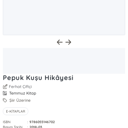
Pepuk Kuşu Hikâyesi
Ferhat Çiftçi
Temmuz Kitap
Şiir Üzerine
E-KİTAPLAR
ISBN
:
9786055146702
Basım Tarihi
:
2018-03