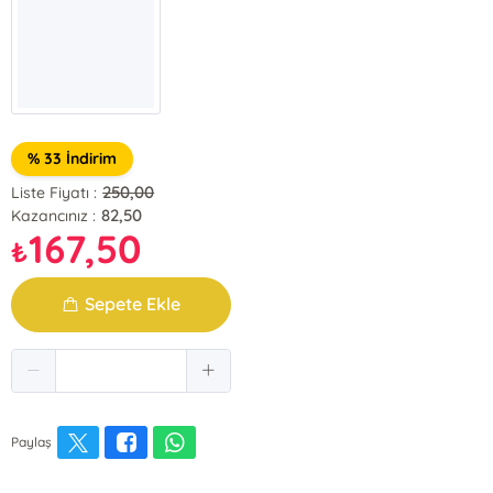
% 33 İndirim
250,00
Liste Fiyatı :
82,50
Kazancınız :
167,50
₺
Sepete Ekle
Paylaş