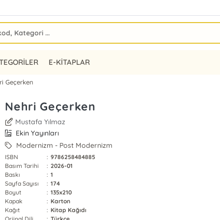
TEGORİLER
E-KİTAPLAR
ri Geçerken
Nehri Geçerken
Mustafa Yılmaz
Ekin Yayınları
Modernizm - Post Modernizm
ISBN
:
9786258484885
Basım Tarihi
:
2026-01
Baskı
:
1
Sayfa Sayısı
:
174
Boyut
:
135x210
Kapak
:
Karton
Kağıt
:
Kitap Kağıdı
Orjinal Dili
:
Türkçe