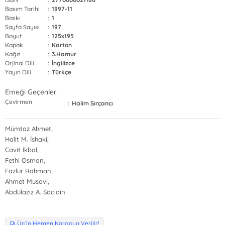
Basım Tarihi
:
1997-11
Baskı
:
1
Sayfa Sayısı
:
197
Boyut
:
125x195
Kapak
:
Karton
Kağıt
:
3.Hamur
Orjinal Dili
:
İngilizce
Yayın Dili
:
Türkçe
Emeği Geçenler
Çevirmen
:
Halim Sırçancı
Mümtaz Ahmet,
Halit M. İshaki,
Cavit İkbal,
Fethi Osman,
Fazlur Rahman,
Ahmet Musavi,
Abdülaziz A. Sacidin
Ürün Hemen Kargoya Verilir!