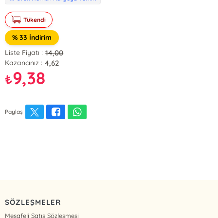
Tükendi
% 33 İndirim
14,00
Liste Fiyatı :
4,62
Kazancınız :
9,38
₺
Paylaş
SÖZLEŞMELER
Mesafeli Satış Sözleşmesi