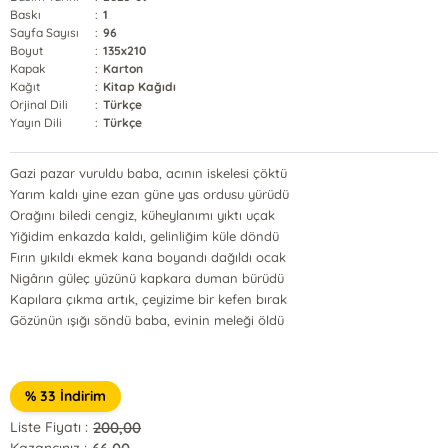
Baskı
:
1
Sayfa Sayısı
:
96
Boyut
:
135x210
Kapak
:
Karton
Kağıt
:
Kitap Kağıdı
Orjinal Dili
:
Türkçe
Yayın Dili
:
Türkçe
Gazi pazar vuruldu baba, acının iskelesi çöktü
Yarım kaldı yine ezan güne yas ordusu yürüdü
Orağını biledi cengiz, küheylanımı yıktı uçak
Yiğidim enkazda kaldı, gelinliğim küle döndü
Fırın yıkıldı ekmek kana boyandı dağıldı ocak
Nigârın güleç yüzünü kapkara duman bürüdü
Kapılara çıkma artık, çeyizime bir kefen bırak
Gözünün ışığı söndü baba, evinin meleği öldü
% 33 İndirim
200,00
Liste Fiyatı :