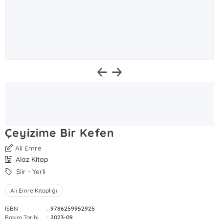
Çeyizime Bir Kefen
Ali Emre
Alaz Kitap
Şiir - Yerli
Ali Emre Kitaplığı
ISBN
:
9786259952925
Basım Tarihi
:
2023-09