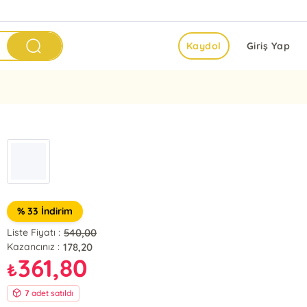
Kaydol
Giriş Yap
% 33 İndirim
540,00
Liste Fiyatı :
178,20
Kazancınız :
361,80
₺
7
adet satıldı