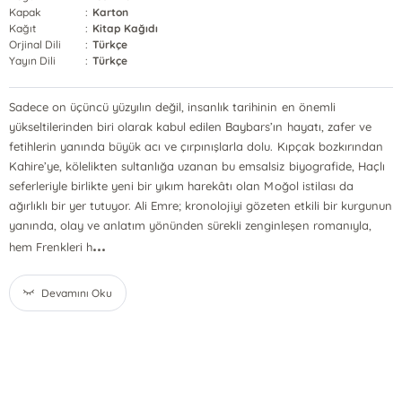
Kapak
:
Karton
Kağıt
:
Kitap Kağıdı
Orjinal Dili
:
Türkçe
Yayın Dili
:
Türkçe
Sadece on üçüncü yüzyılın değil, insanlık tarihinin en önemli
yükseltilerinden biri olarak kabul edilen Baybars’ın hayatı, zafer ve
fetihlerin yanında büyük acı ve çırpınışlarla dolu. Kıpçak bozkırından
Kahire’ye, kölelikten sultanlığa uzanan bu emsalsiz biyografide, Haçlı
seferleriyle birlikte yeni bir yıkım harekâtı olan Moğol istilası da
ağırlıklı bir yer tutuyor. Ali Emre; kronolojiyi gözeten etkili bir kurgunun
yanında, olay ve anlatım yönünden sürekli zenginleşen romanıyla,
...
hem Frenkleri h
Devamını Oku