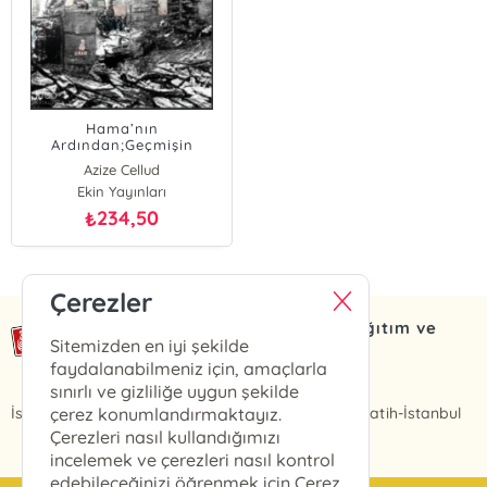
Hama’nın
Ardından;Geçmişin
Yaraları Yeniden Kanıyor
Azize Cellud
Ekin Yayınları
234,50
₺
Çerezler
Ekin Haber Yayın Basın Dağıtım ve
Sitemizden en iyi şekilde
Org. Tic. Ltd. Şti
faydalanabilmeniz için, amaçlarla
Ekin Yayınları
sınırlı ve gizliliğe uygun şekilde
İskenderpaşa Mah. Feyzullah Efendi Sk. No:15/A Fatih-İstanbul
çerez konumlandırmaktayız.
Çerezleri nasıl kullandığımızı
incelemek ve çerezleri nasıl kontrol
edebileceğinizi öğrenmek için Çerez