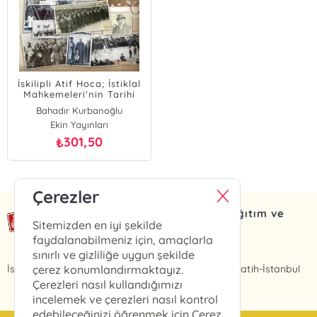
İskilipli Atif Hoca; İstiklal
Mahkemeleri'nin Tarihi
Misyonu ve Şapka İnkılabı
Bahadır Kurbanoğlu
Bülent Gökgöz
Ekin Yayınları
Bülent Gökgöz ;Bahadır Kurbanoğlu
301,50
₺
Çerezler
Ekin Haber Yayın Basın Dağıtım ve
Sitemizden en iyi şekilde
Org. Tic. Ltd. Şti
faydalanabilmeniz için, amaçlarla
Ekin Yayınları
sınırlı ve gizliliğe uygun şekilde
İskenderpaşa Mah. Feyzullah Efendi Sk. No:15/A Fatih-İstanbul
çerez konumlandırmaktayız.
Çerezleri nasıl kullandığımızı
incelemek ve çerezleri nasıl kontrol
edebileceğinizi öğrenmek için Çerez