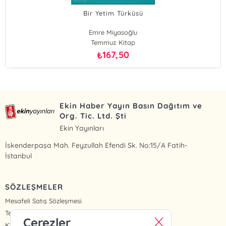
Bir Yetim Türküsü
Emre Miyasoğlu
Temmuz Kitap
167,50
₺
Ekin Haber Yayın Basın Dağıtım ve
Org. Tic. Ltd. Şti
Ekin Yayınları
İskenderpaşa Mah. Feyzullah Efendi Sk. No:15/A Fatih-
İstanbul
SÖZLEŞMELER
Mesafeli Satış Sözleşmesi
Teslimat ve İade
Çerezler
KVKK Politikası ve Aydınlatma Metinleri