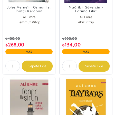
Jules Verne'in Osmanlısı:
Mağribli Güvercin -
İnatçı Keraban
Fâtımâ Fîhrî
Ali Emre
Ali Emre
Temmuz Kitap
Alaz Kitap
₺
400,00
₺
200,00
268,00
134,00
₺
₺
%33
%33
Sepete Ekle
Sepete Ekle