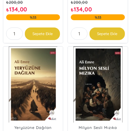
₺
200,00
₺
200,00
134,00
134,00
₺
₺
%33
%33
Sepete Ekle
Sepete Ekle
Yeryüzüne Dağılan
Milyon Sesli Mızıka