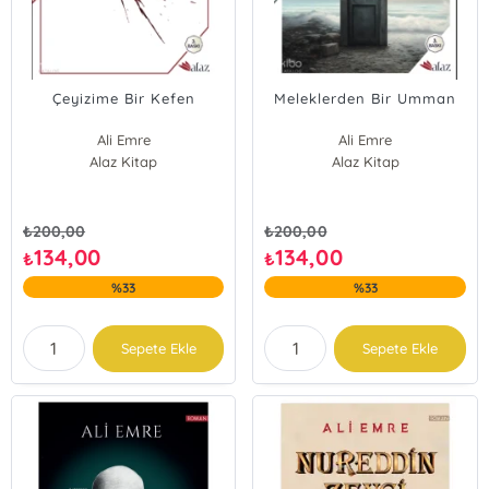
Çeyizime Bir Kefen
Meleklerden Bir Umman
Ali Emre
Ali Emre
Alaz Kitap
Alaz Kitap
₺
200,00
₺
200,00
134,00
134,00
₺
₺
%33
%33
Sepete Ekle
Sepete Ekle