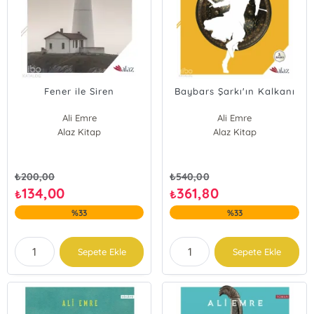
Fener ile Siren
Baybars Şarkı'ın Kalkanı
Ali Emre
Ali Emre
Alaz Kitap
Alaz Kitap
₺
200,00
₺
540,00
134,00
361,80
₺
₺
%33
%33
Sepete Ekle
Sepete Ekle