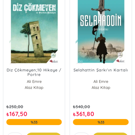
Diz Çökmeyen;10 Hikaye /
Selahattin Şarkı'ın Kartalı
Portre
Ali Emre
Ali Emre
Alaz Kitap
Alaz Kitap
₺
250,00
₺
540,00
167,50
361,80
₺
₺
%33
%33