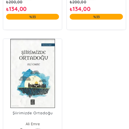
₺
200,00
₺
200,00
134,00
134,00
₺
₺
%33
%33
Şiirimizde Ortadoğu
Ali Emre