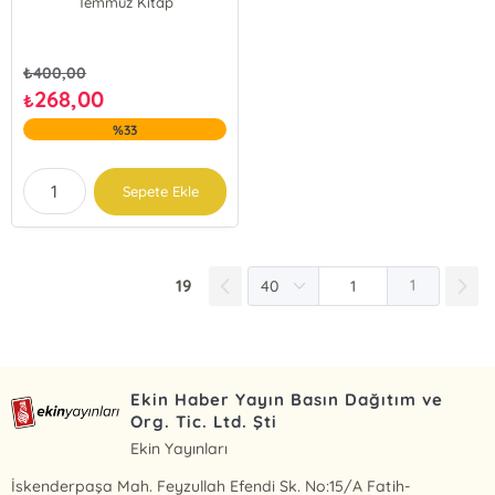
Temmuz Kitap
₺
400,00
268,00
₺
%33
Sepete Ekle
19
1
Ekin Haber Yayın Basın Dağıtım ve
Org. Tic. Ltd. Şti
Ekin Yayınları
İskenderpaşa Mah. Feyzullah Efendi Sk. No:15/A Fatih-