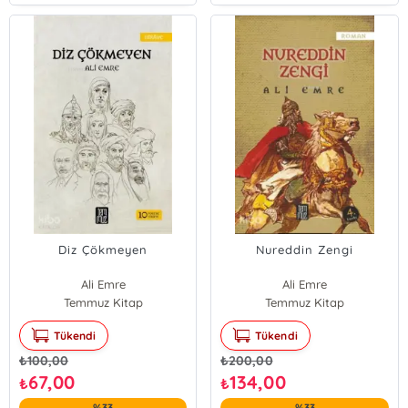
Diz Çökmeyen
Nureddin Zengi
Ali Emre
Ali Emre
Temmuz Kitap
Temmuz Kitap
Tükendi
Tükendi
₺
100,00
₺
200,00
67,00
134,00
₺
₺
%33
%33