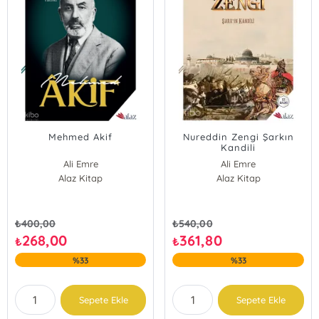
Mehmed Akif
Nureddin Zengi Şarkın
Kandili
Ali Emre
Ali Emre
Alaz Kitap
Alaz Kitap
₺
400,00
₺
540,00
268,00
361,80
₺
₺
%33
%33
Sepete Ekle
Sepete Ekle